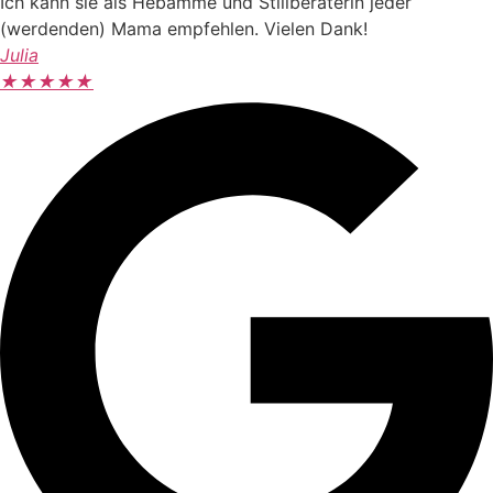
Ich kann sie als Hebamme und Stillberaterin jeder
(werdenden) Mama empfehlen. Vielen Dank!
Julia
★
★
★
★
★