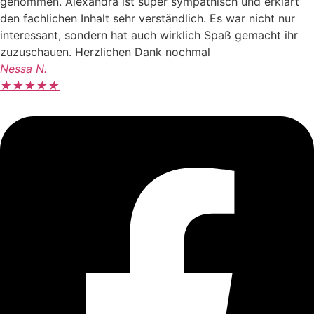
genommen. Alexandra ist super sympathisch und erklärt
den fachlichen Inhalt sehr verständlich. Es war nicht nur
interessant, sondern hat auch wirklich Spaß gemacht ihr
zuzuschauen. Herzlichen Dank nochmal
Nessa N.
★
★
★
★
★