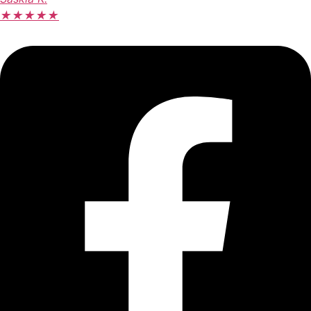
★
★
★
★
★