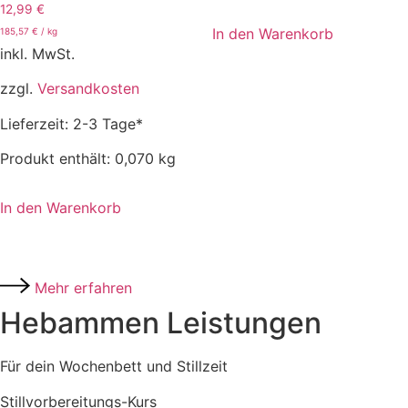
Bewertet
12,99
€
mit
5.00
In den Warenkorb
185,57
€
/
kg
von 5
inkl. MwSt.
zzgl.
Versandkosten
Lieferzeit:
2-3 Tage*
Produkt enthält: 0,070
kg
In den Warenkorb
Mehr erfahren
Hebammen Leistungen
Für dein Wochenbett und Stillzeit
Stillvorbereitungs-Kurs