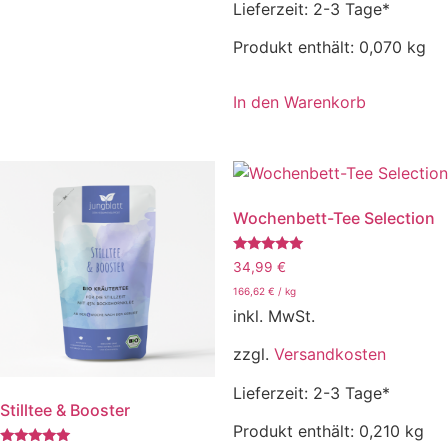
Lieferzeit:
2-3 Tage*
Produkt enthält: 0,070
kg
In den Warenkorb
Wochenbett-Tee Selection
Bewertet
34,99
€
mit
5.00
166,62
€
/
kg
von 5
inkl. MwSt.
zzgl.
Versandkosten
Lieferzeit:
2-3 Tage*
Stilltee & Booster
Produkt enthält: 0,210
kg