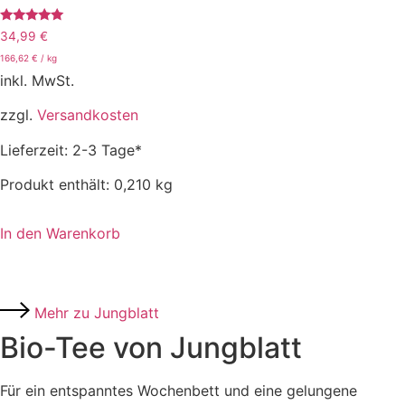
Bewertet
34,99
€
mit
5.00
166,62
€
/
kg
von 5
inkl. MwSt.
zzgl.
Versandkosten
Lieferzeit:
2-3 Tage*
Produkt enthält: 0,210
kg
In den Warenkorb
Mehr zu Jungblatt
Bio-Tee von Jungblatt
Für ein entspanntes Wochenbett und eine gelungene