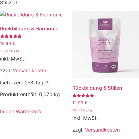
Stillzeit
Rückbildung & Harmonie
Bewertet
12,99
€
mit
5.00
185,57
€
/
kg
von 5
inkl. MwSt.
zzgl.
Versandkosten
Lieferzeit:
2-3 Tage*
Rückbildung & Stillen
Produkt enthält: 0,070
kg
Bewertet
12,99
€
mit
5.00
In den Warenkorb
185,57
€
/
kg
von 5
inkl. MwSt.
zzgl.
Versandkosten